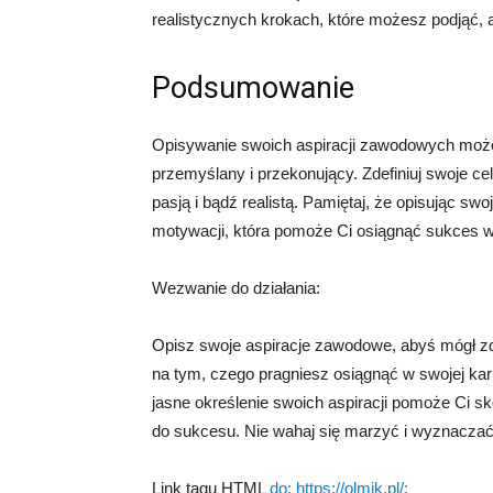
realistycznych krokach, które możesz podjąć, a
Podsumowanie
Opisywanie swoich aspiracji zawodowych może 
przemyślany i przekonujący. Zdefiniuj swoje ce
pasją i bądź realistą. Pamiętaj, że opisując sw
motywacji, która pomoże Ci osiągnąć sukces w 
Wezwanie do działania:
Opisz swoje aspiracje zawodowe, abyś mógł zde
na tym, czego pragniesz osiągnąć w swojej karie
jasne określenie swoich aspiracji pomoże Ci sk
do sukcesu. Nie wahaj się marzyć i wyznaczać
Link tagu HTML
do: https://olmik.pl/: