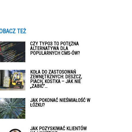
OBACZ TEŻ
CZY TYPO3 TO POTĘŻNA
ALTERNATYWA DLA
POPULARNYCH CMS-ÓW?
KOŁA DO ZASTOSOWAŃ
ZEWNĘTRZNYCH: DESZCZ,
PIACH, KOSTKA – JAK NIE
„ZABIĆ”...
JAK POKONAĆ NIEŚMIAŁOŚĆ W
ŁÓŻKU?
JAK POZYSKIWAĆ KLIENTÓW