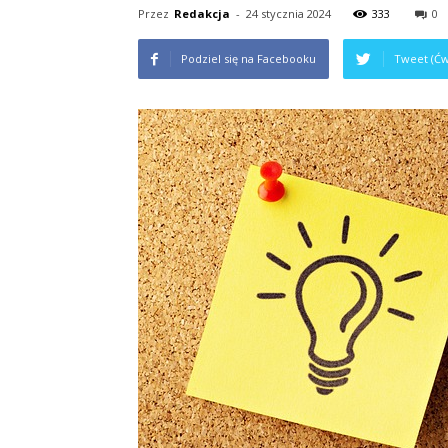
Przez
Redakcja
-
24 stycznia 2024
333
0
Podziel się na Facebooku
Tweet (Ćw