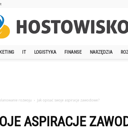
t
KETING
IT
LOGISTYKA
FINANSE
NARZĘDZIA
RO
Hostowisko.pl
 planowanie rozwoju
Jak opisać swoje aspiracje zawodowe?
WOJE ASPIRACJE ZAWO