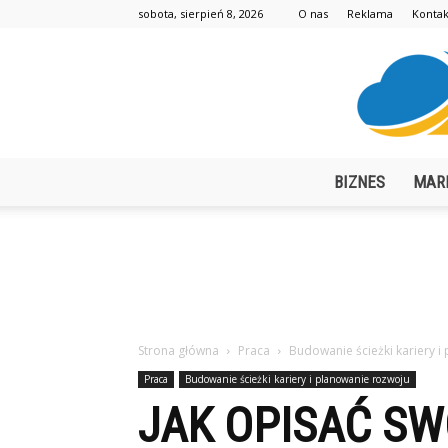
sobota, sierpień 8, 2026
O nas
Reklama
Kontak
BIZNES
MAR
Strona główna
Praca
Budowanie ścieżki kariery i
Praca
Budowanie ścieżki kariery i planowanie rozwoju
JAK OPISAĆ S