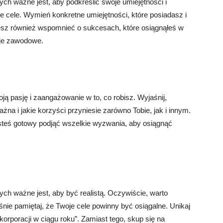
h ważne jest, aby podkreślić swoje umiejętności i
 cele. Wymień konkretne umiejętności, które posiadasz i
ożesz również wspomnieć o sukcesach, które osiągnąłeś w
cje zawodowe.
ą pasję i zaangażowanie w to, co robisz. Wyjaśnij,
ażna i jakie korzyści przyniesie zarówno Tobie, jak i innym.
steś gotowy podjąć wszelkie wyzwania, aby osiągnąć
h ważne jest, aby być realistą. Oczywiście, warto
nie pamiętaj, że Twoje cele powinny być osiągalne. Unikaj
korporacji w ciągu roku”. Zamiast tego, skup się na