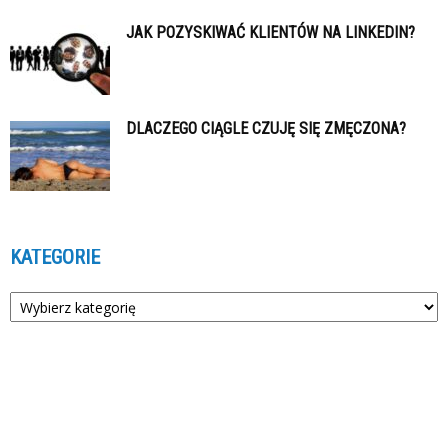
JAK POZYSKIWAĆ KLIENTÓW NA LINKEDIN?
DLACZEGO CIĄGLE CZUJĘ SIĘ ZMĘCZONA?
KATEGORIE
Kategorie