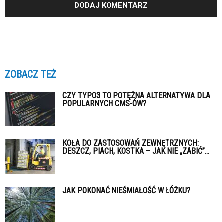
ZOBACZ TEŻ
CZY TYPO3 TO POTĘŻNA ALTERNATYWA DLA
POPULARNYCH CMS-ÓW?
KOŁA DO ZASTOSOWAŃ ZEWNĘTRZNYCH:
DESZCZ, PIACH, KOSTKA – JAK NIE „ZABIĆ”...
JAK POKONAĆ NIEŚMIAŁOŚĆ W ŁÓŻKU?