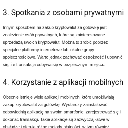
3. Spotkania z osobami prywatnymi
Innym sposobem na zakup kryptowalut za gotówkę jest
znalezienie osób prywatnych, które są zainteresowane
sprzedażą swoich kryptowalut. Można to zrobić poprzez
specjalne platformy internetowe lub lokalne grupy
społecznościowe. Warto jednak zachować ostrożność i upewnić
się, że transakcja odbywa się w bezpiecznym miejscu.
4. Korzystanie z aplikacji mobilnych
Obecnie istnieje wiele aplikacji mobilnych, które umożliwiają
zakup kryptowalut za gotówkę. Wystarczy zainstalować
odpowiednią aplikację na swoim smartfonie, zarejestrować się i
dokonać transakcji. Takie aplikacje są zazwyczaj łatwe w
obsłudze i oferują różne metody płatności, w tym również