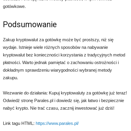
gotówkowe.
Podsumowanie
Zakup kryptowalut za gotówkę może być prostszy, niż się
wydaje. Istnieje wiele różnych sposobów na nabywanie
kryptowalut bez konieczności korzystania z tradycyjnych metod
płatności. Warto jednak pamiętać o zachowaniu ostrożności i
dokładnym sprawdzeniu wiarygodności wybranej metody
zakupu.
Wezwanie do działania: Kupuj kryptowaluty za gotówkę już teraz!
Odwiedź stronę Parales.pl i dowiedz się, jak łatwo i bezpiecznie
nabyć krypto. Nie trać czasu, zacznij inwestować już dziś!
Link tagu HTML:
https://www.parales.pl/