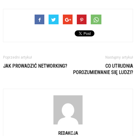
Poprzedni artykuł
Następny artykuł
JAK PROWADZIĆ NETWORKING?
CO UTRUDNIA
POROZUMIEWANIE SIĘ LUDZI?
REDAKCJA