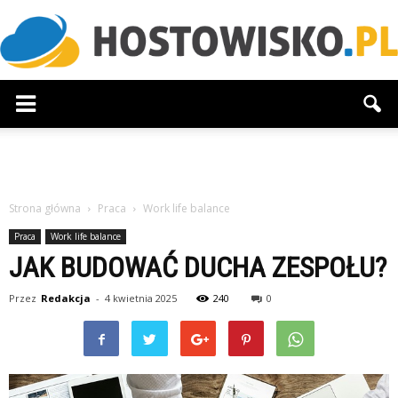
Hostowisko.pl
Strona główna
Praca
Work life balance
Praca
Work life balance
JAK BUDOWAĆ DUCHA ZESPOŁU?
Przez
Redakcja
-
4 kwietnia 2025
240
0