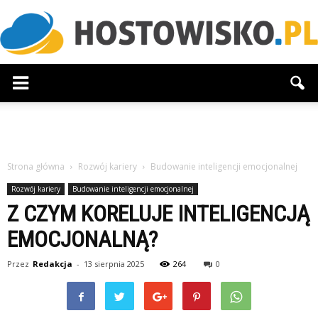
Hostowisko.pl
Strona główna
Rozwój kariery
Budowanie inteligencji emocjonalnej
Rozwój kariery
Budowanie inteligencji emocjonalnej
Z CZYM KORELUJE INTELIGENCJĄ
EMOCJONALNĄ?
Przez
Redakcja
-
13 sierpnia 2025
264
0