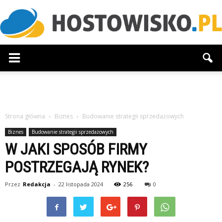
Hostowisko.pl
Strona główna
Biznes
Budowanie strategii sprzedażowych
Biznes
Budowanie strategii sprzedażowych
W JAKI SPOSÓB FIRMY
POSTRZEGAJĄ RYNEK?
Przez
Redakcja
-
22 listopada 2024
256
0