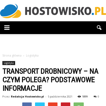
Hostowisko.pl
Strona główna
Logistyka
Logistyka
TRANSPORT DROBNICOWY – NA
CZYM POLEGA? PODSTAWOWE
INFORMACJE
Przez
Redakcja Hostowisko.pl
-
5 października 2021
1899
0