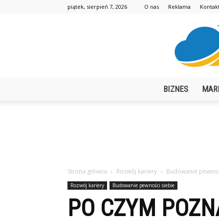
piątek, sierpień 7, 2026
O nas
Reklama
Kontak
BIZNES
MAR
Strona główna
Rozwój kariery
Budowanie pewnośc
Rozwój kariery
Budowanie pewności siebie
PO CZYM POZNA