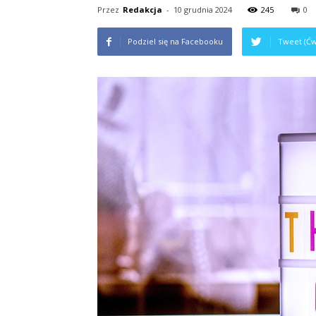
Przez
Redakcja
-
10 grudnia 2024
245
0
Podziel się na Facebooku
Tweet (Ćw