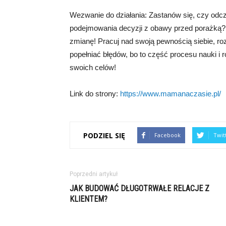
Wezwanie do działania: Zastanów się, czy od
podejmowania decyzji z obawy przed porażką? 
zmianę! Pracuj nad swoją pewnością siebie, rozw
popełniać błędów, bo to część procesu nauki i 
swoich celów!
Link do strony:
https://www.mamanaczasie.pl/
PODZIEL SIĘ
Facebook
Twit
Poprzedni artykuł
JAK BUDOWAĆ DŁUGOTRWAŁE RELACJE Z
KLIENTEM?