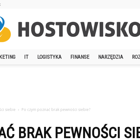
t
KETING
IT
LOGISTYKA
FINANSE
NARZĘDZIA
RO
Hostowisko.pl
i siebie
Po czym poznać brak pewności siebie?
Ć BRAK PEWNOŚCI SIE