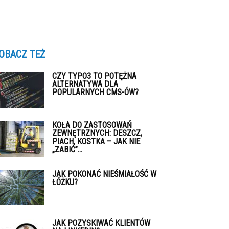
OBACZ TEŻ
CZY TYPO3 TO POTĘŻNA
ALTERNATYWA DLA
POPULARNYCH CMS-ÓW?
KOŁA DO ZASTOSOWAŃ
ZEWNĘTRZNYCH: DESZCZ,
PIACH, KOSTKA – JAK NIE
„ZABIĆ”...
JAK POKONAĆ NIEŚMIAŁOŚĆ W
ŁÓŻKU?
JAK POZYSKIWAĆ KLIENTÓW