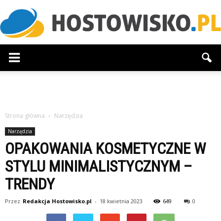
Hostowisko.pl
Strona główna
Narzędzia
Narzędzia
OPAKOWANIA KOSMETYCZNE W
STYLU MINIMALISTYCZNYM –
TRENDY
Przez
Redakcja Hostowisko.pl
-
18 kwietnia 2023
649
0