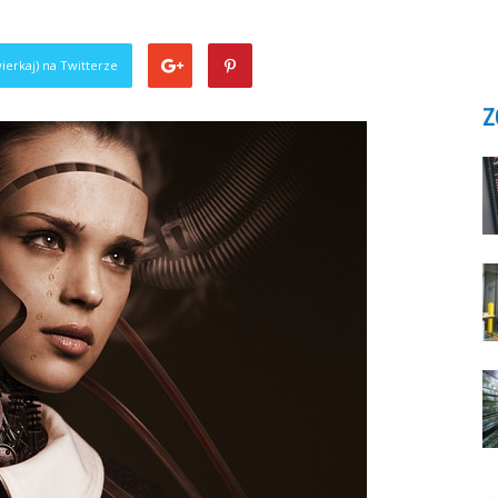
ierkaj) na Twitterze
Z