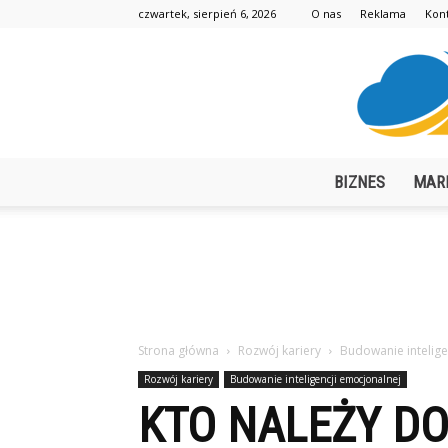
czwartek, sierpień 6, 2026
O nas
Reklama
Kon
BIZNES
MAR
Strona główna
Rozwój kariery
Budowanie intelige
Rozwój kariery
Budowanie inteligencji emocjonalnej
KTO NALEŻY DO