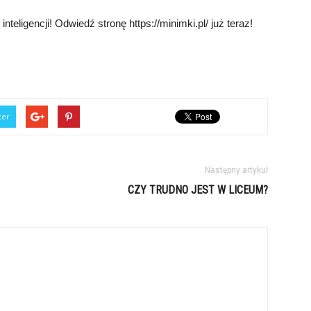
teligencji! Odwiedź stronę https://minimki.pl/ już teraz!
ter
Następny artykuł
CZY TRUDNO JEST W LICEUM?