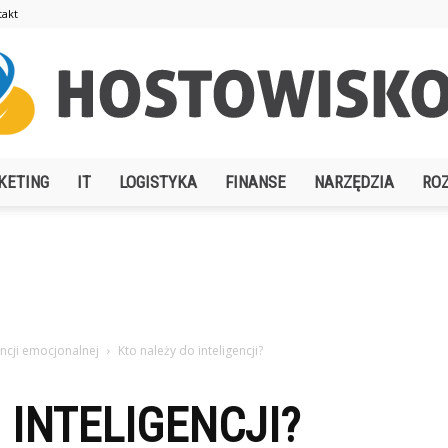
takt
KETING
IT
LOGISTYKA
FINANSE
NARZĘDZIA
RO
Hostowisko.pl
ncji emocjonalnej
Kto należy do inteligencji?
 INTELIGENCJI?