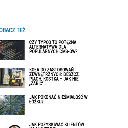
OBACZ TEŻ
CZY TYPO3 TO POTĘŻNA
ALTERNATYWA DLA
POPULARNYCH CMS-ÓW?
KOŁA DO ZASTOSOWAŃ
ZEWNĘTRZNYCH: DESZCZ,
PIACH, KOSTKA – JAK NIE
„ZABIĆ”...
JAK POKONAĆ NIEŚMIAŁOŚĆ W
ŁÓŻKU?
JAK POZYSKIWAĆ KLIENTÓW