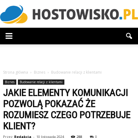
Hostowisko.pl
Strona główna
Biznes
Budowanie relacji z klientami
Biznes
Budowanie relacji z klientami
JAKIE ELEMENTY KOMUNIKACJI
POZWOLĄ POKAZAĆ ŻE
ROZUMIESZ CZEGO POTRZEBUJE
KLIENT?
Przez
Redakcja
-
10 listopada 2024
288
0