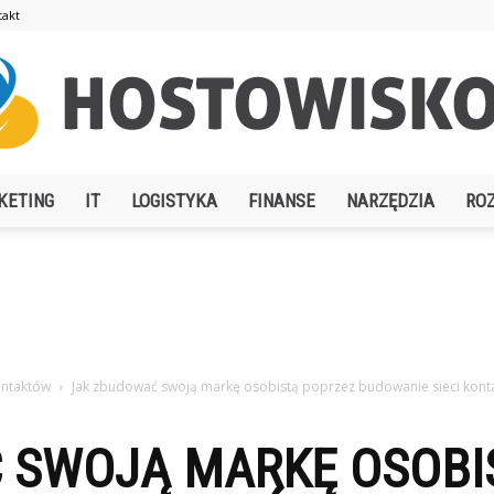
takt
KETING
IT
LOGISTYKA
FINANSE
NARZĘDZIA
RO
Hostowisko.pl
ontaktów
Jak zbudować swoją markę osobistą poprzez budowanie sieci kont
 SWOJĄ MARKĘ OSOBI