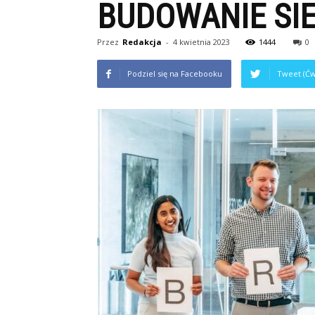
BUDOWANIE SI
Przez
Redakcja
-
4 kwietnia 2023
1444
0
Podziel się na Facebooku
Tweet (Ćw