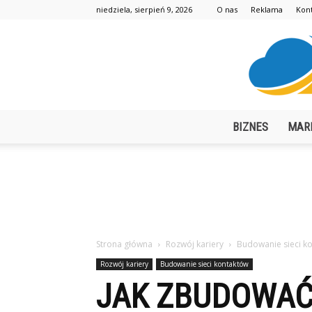
niedziela, sierpień 9, 2026
O nas
Reklama
Kon
BIZNES
MAR
Strona główna
Rozwój kariery
Budowanie sieci k
Rozwój kariery
Budowanie sieci kontaktów
JAK ZBUDOWAĆ