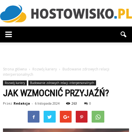
Hostowisko.pl
Strona główna
Rozwój kariery
Budowanie zdrowych relacji
interpersonalnych
Rozwój kariery
Budowanie zdrowych relacji interpersonalnych
JAK WZMOCNIĆ PRZYJAŹŃ?
Przez
Redakcja
-
6 listopada 2024
263
0