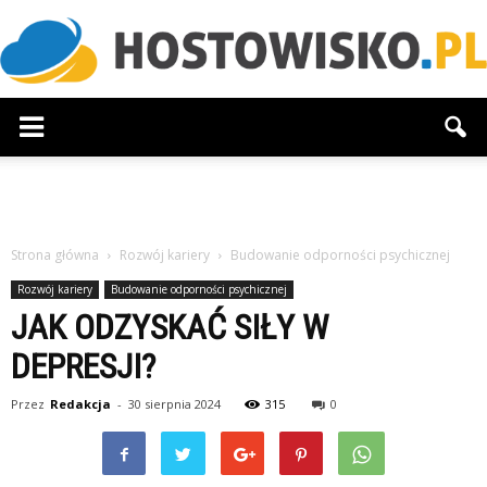
Hostowisko.pl
Strona główna
Rozwój kariery
Budowanie odporności psychicznej
Rozwój kariery
Budowanie odporności psychicznej
JAK ODZYSKAĆ SIŁY W
DEPRESJI?
Przez
Redakcja
-
30 sierpnia 2024
315
0