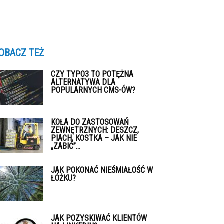
OBACZ TEŻ
CZY TYPO3 TO POTĘŻNA
ALTERNATYWA DLA
POPULARNYCH CMS-ÓW?
KOŁA DO ZASTOSOWAŃ
ZEWNĘTRZNYCH: DESZCZ,
PIACH, KOSTKA – JAK NIE
„ZABIĆ”...
JAK POKONAĆ NIEŚMIAŁOŚĆ W
ŁÓŻKU?
JAK POZYSKIWAĆ KLIENTÓW