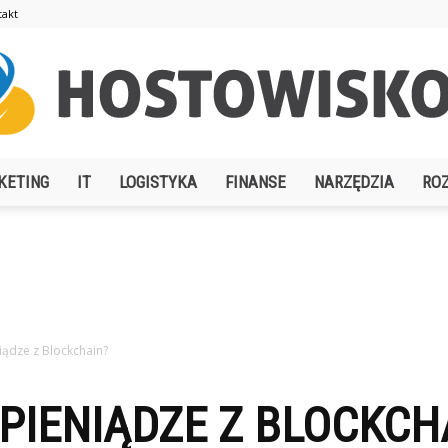
takt
KETING
IT
LOGISTYKA
FINANSE
NARZĘDZIA
RO
Hostowisko.pl
iądze z Blockchain?
PIENIĄDZE Z BLOCKCH