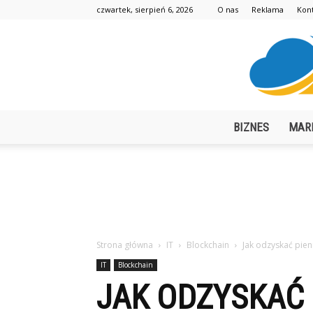
czwartek, sierpień 6, 2026
O nas
Reklama
Kon
BIZNES
MAR
Strona główna
IT
Blockchain
Jak odzyskać pien
IT
Blockchain
JAK ODZYSKAĆ 