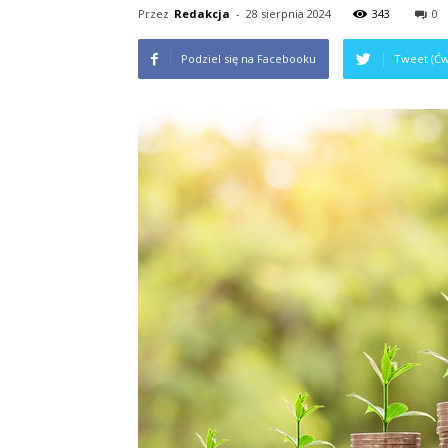
Przez
Redakcja
-
28 sierpnia 2024
343
0
Podziel się na Facebooku
Tweet (Ćw