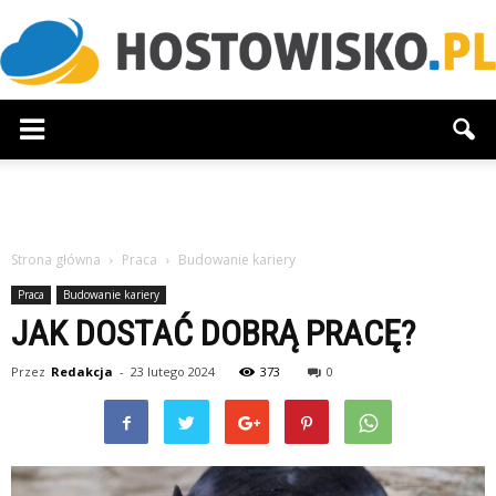
Hostowisko.pl
Strona główna
Praca
Budowanie kariery
Praca
Budowanie kariery
JAK DOSTAĆ DOBRĄ PRACĘ?
Przez
Redakcja
-
23 lutego 2024
373
0