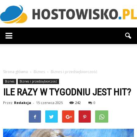
Hostowisko.pl
Strona główna
Biznes
Biznes i przedsiębiorczość
Biznes
Biznes i przedsiębiorczość
ILE RAZY W TYGODNIU JEST HIT?
Przez
Redakcja
-
15 czerwca 2025
242
0