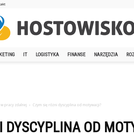
takt
KETING
IT
LOGISTYKA
FINANSE
NARZĘDZIA
RO
Hostowisko.pl
w pracy zdalnej
Czym się różni dyscyplina od motywacji?
I DYSCYPLINA OD MOT