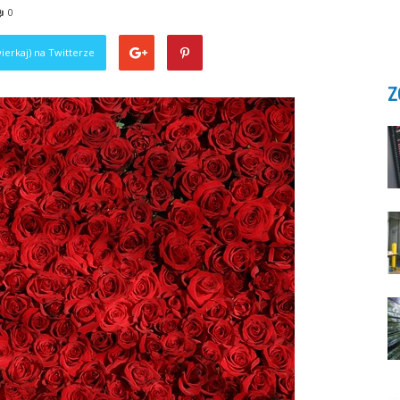
0
ierkaj) na Twitterze
Z