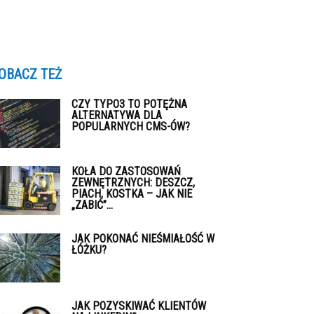
OBACZ TEŻ
CZY TYPO3 TO POTĘŻNA
ALTERNATYWA DLA
POPULARNYCH CMS-ÓW?
KOŁA DO ZASTOSOWAŃ
ZEWNĘTRZNYCH: DESZCZ,
PIACH, KOSTKA – JAK NIE
„ZABIĆ”...
JAK POKONAĆ NIEŚMIAŁOŚĆ W
ŁÓŻKU?
JAK POZYSKIWAĆ KLIENTÓW