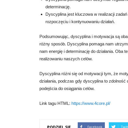
determinację.
Dyscyplina jest kluczowa w realizacji zada
rozpoczęciu i kontynuowaniu działań.
Podsumowując, dyscyplina i motywacja są oba 
różny sposób. Dyscyplina pomaga nam utrzyma
nam energię i determinację do działania. Oba t
realizowaniu naszych celów.
Dyscyplina różni się od motywacji tym, że mo
działania, podczas gdy dyscyplina to zdolnoś
podejścia do osiągania celów.
Link tagu HTML:
https://www.4core.pl/
PODZIEL SIĘ
Facebook
Twit