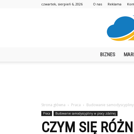
czwartek, sierpień 6, 2026
O nas
Reklama
Kon
BIZNES
MAR
Strona główna
Praca
Budowanie samodyscypliny 
Praca
Budowanie samodyscypliny w pracy zdalnej
CZYM SIĘ RÓŻN