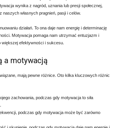
ywacja wynika z nagród, uznania lub presji społecznej,
naszych własnych pragnień, pasji i celów.
nuowaniu działań. To ona daje nam energię i determinację
udności. Motywacja pomaga nam utrzymać entuzjazm i
 większej efektywności i sukcesu.
ą a motywacją
wiązane, mają pewne różnice. Oto kilka kluczowych różnic
wojego zachowania, podczas gdy motywacja to siła
.
ekwencji, podczas gdy motywacja może być zarówno
ć i skupienie, podczas gdy motywacja daje nam energię i