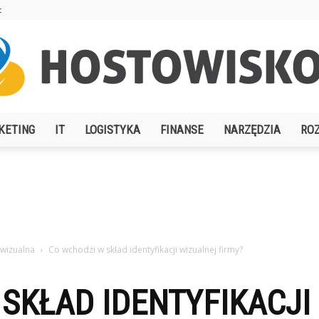
t
KETING
IT
LOGISTYKA
FINANSE
NARZĘDZIA
RO
Hostowisko.pl
 wizualna
Co wchodzi w skład identyfikacji wizualnej firmy?
SKŁAD IDENTYFIKACJI