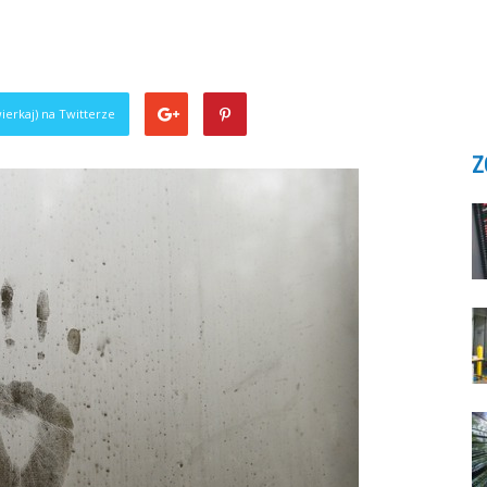
ierkaj) na Twitterze
Z