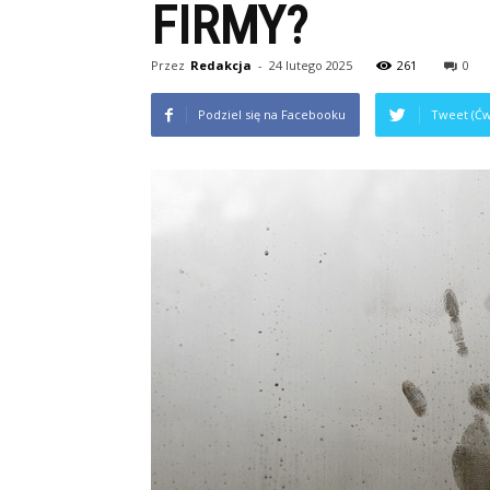
FIRMY?
Przez
Redakcja
-
24 lutego 2025
261
0
Podziel się na Facebooku
Tweet (Ćw