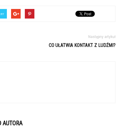
ter
Następny artykuł
CO UŁATWIA KONTAKT Z LUDŹMI?
D AUTORA