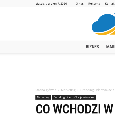
piątek, sierpień 7, 2026
O nas
Reklama
Kontak
BIZNES
MAR
Strona główna
Marketing
Branding i identyfikacja
Marketing
Branding i identyfikacja wizualna
CO WCHODZI W 