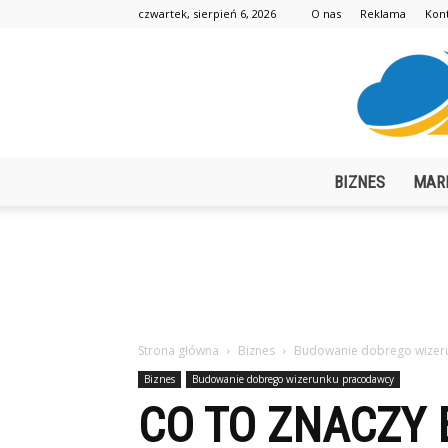
czwartek, sierpień 6, 2026
O nas
Reklama
Kon
BIZNES
MAR
Strona główna
Biznes
Budowanie dobrego wizer
Biznes
Budowanie dobrego wizerunku pracodawcy
CO TO ZNACZY