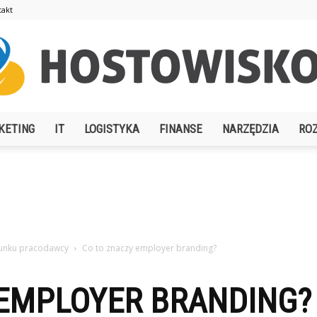
takt
KETING
IT
LOGISTYKA
FINANSE
NARZĘDZIA
RO
Hostowisko.pl
unku pracodawcy
Co to znaczy employer branding?
 EMPLOYER BRANDING?