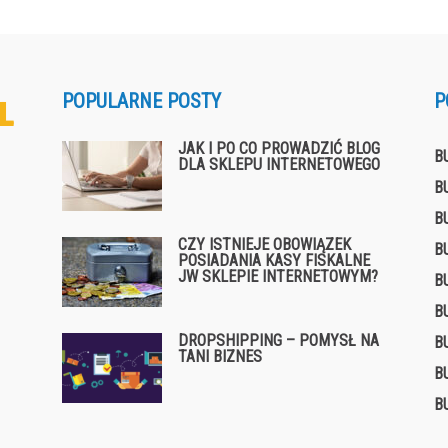
POPULARNE POSTY
P
JAK I PO CO PROWADZIĆ BLOG
B
DLA SKLEPU INTERNETOWEGO
B
B
CZY ISTNIEJE OBOWIĄZEK
B
POSIADANIA KASY FISKALNE
JW SKLEPIE INTERNETOWYM?
B
B
DROPSHIPPING – POMYSŁ NA
B
TANI BIZNES
B
B