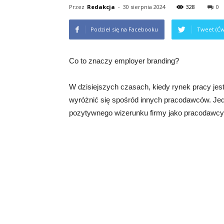
Przez
Redakcja
-
30 sierpnia 2024
328
0
Podziel się na Facebooku
Tweet (Ćw
Co to znaczy employer branding?
W dzisiejszych czasach, kiedy rynek pracy jest
wyróżnić się spośród innych pracodawców. Je
pozytywnego wizerunku firmy jako pracodawcy,