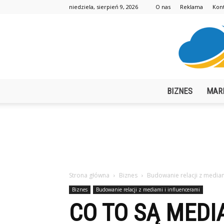
niedziela, sierpień 9, 2026
O nas
Reklama
Kon
BIZNES
MAR
Strona główna
Biznes
Budowanie relacji z mediam
Biznes
Budowanie relacji z mediami i influencerami
CO TO SĄ MEDI