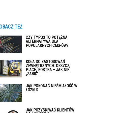
OBACZ TEŻ
CZY TYPO3 TO POTĘŻNA
ALTERNATYWA DLA
POPULARNYCH CMS-ÓW?
KOŁA DO ZASTOSOWAŃ
ZEWNĘTRZNYCH: DESZCZ,
PIACH, KOSTKA – JAK NIE
„ZABIĆ”...
JAK POKONAĆ NIEŚMIAŁOŚĆ W
ŁÓŻKU?
JAK POZYSKIWAĆ KLIENTÓW