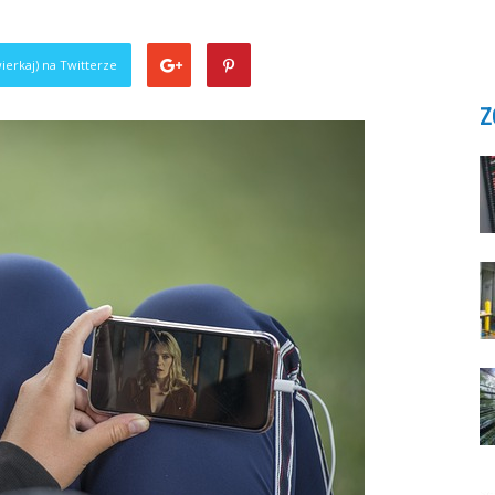
ierkaj) na Twitterze
Z