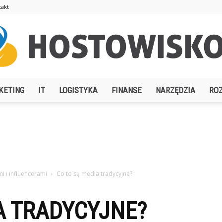
takt
KETING
IT
LOGISTYKA
FINANSE
NARZĘDZIA
RO
Hostowisko.pl
i i influencerami
Co to są media tradycyjne?
A TRADYCYJNE?