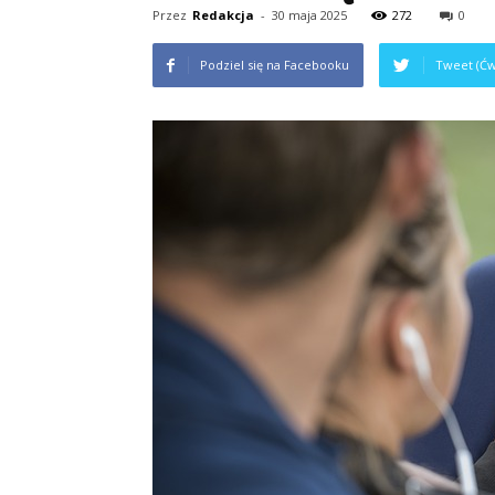
Przez
Redakcja
-
30 maja 2025
272
0
Podziel się na Facebooku
Tweet (Ćw