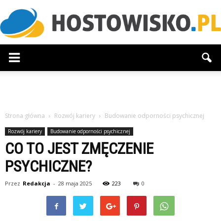
Hostowisko.pl
Strona główna
Rozwój kariery
Budowanie odporności psychicznej
Rozwój kariery
Budowanie odporności psychicznej
CO TO JEST ZMĘCZENIE
PSYCHICZNE?
Przez
Redakcja
-
28 maja 2025
223
0