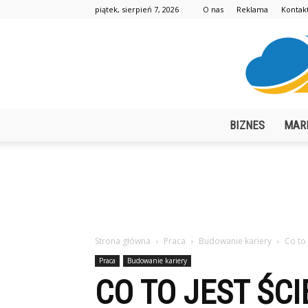
piątek, sierpień 7, 2026
O nas
Reklama
Kontak
BIZNES
MAR
Strona główna
Praca
Budowanie kariery
Co to 
Praca
Budowanie kariery
CO TO JEST ŚC