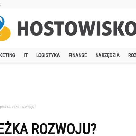
t
KETING
IT
LOGISTYKA
FINANSE
NARZĘDZIA
RO
Hostowisko.pl
jest ścieżka rozwoju?
IEŻKA ROZWOJU?