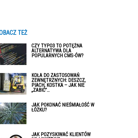
OBACZ TEŻ
CZY TYPO3 TO POTĘŻNA
ALTERNATYWA DLA
POPULARNYCH CMS-ÓW?
KOŁA DO ZASTOSOWAŃ
ZEWNĘTRZNYCH: DESZCZ,
PIACH, KOSTKA – JAK NIE
„ZABIĆ”...
JAK POKONAĆ NIEŚMIAŁOŚĆ W
ŁÓŻKU?
JAK POZYSKIWAĆ KLIENTÓW