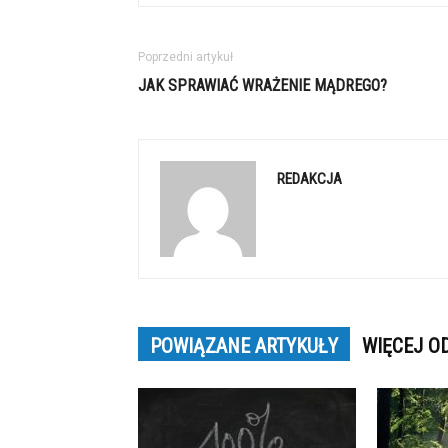
Poprzedni artykuł
JAK SPRAWIAĆ WRAŻENIE MĄDREGO?
REDAKCJA
POWIĄZANE ARTYKUŁY
WIĘCEJ O