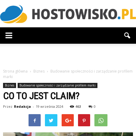
Hostowisko.pl
Strona główna
Biznes
Budowanie społeczności i zarządzanie profilem
marki
Biznes
Budowanie społeczności i zarządzanie profilem marki
CO TO JEST CLAIM?
Przez
Redakcja
-
19 września 2024
463
0