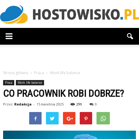
Hostowisko.pl
Strona główna
Praca
Work life balance
Praca
Work life balance
CO PRACOWNIK ROBI DOBRZE?
Przez
Redakcja
-
15 kwietnia 2025
299
0