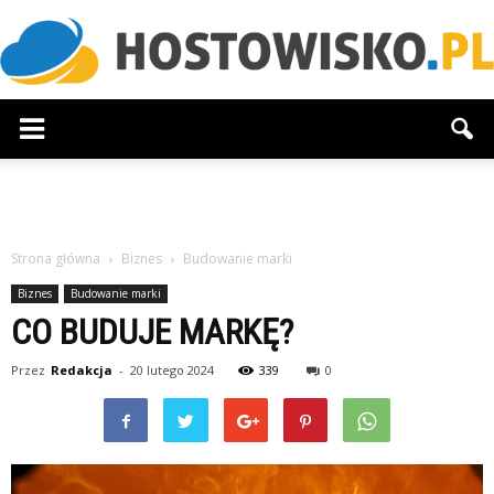
Hostowisko.pl
Strona główna
Biznes
Budowanie marki
Biznes
Budowanie marki
CO BUDUJE MARKĘ?
Przez
Redakcja
-
20 lutego 2024
339
0