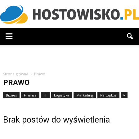
Hostowisko.pl
Strona główna
Prawo
PRAWO
Biznes
Finanse
IT
Logistyka
Marketing
Narzędzia
Brak postów do wyświetlenia